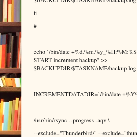
fi
#
echo `/bin/date +%d.%m.%y_%H:%M:%S
START increment backup" >>
$BACKUPDIR/$TASKNAME/backup.log
INCREMENTDATADIR=`/bin/date +
/usr/bin/rsync --progress -aqv \
--exclude="Thunderbird/" --exclude="thund