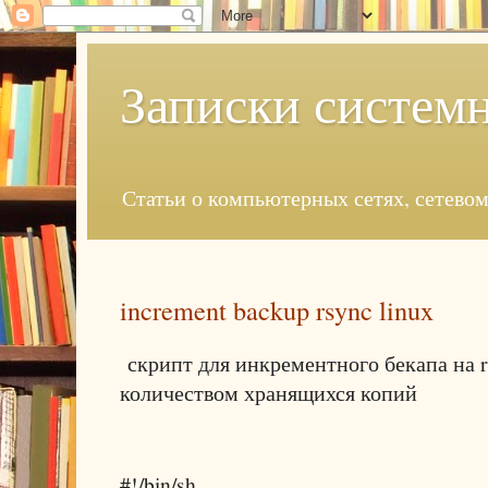
Записки систем
Статьи о компьютерных сетях, сетево
increment backup rsync linux
скрипт для инкрементного бекапа на 
количеством хранящихся копий
#!/bin/sh