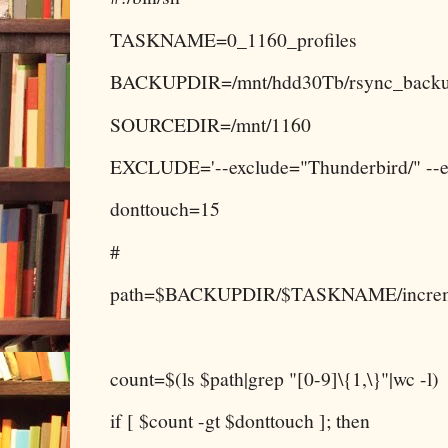
TASKNAME=0_1160_profiles
BACKUPDIR=/mnt/hdd30Tb/rsync_back
SOURCEDIR=/mnt/1160
EXCLUDE='--exclude="Thunderbird/" --ex
donttouch=15
#
path=$BACKUPDIR/$TASKNAME/increm
count=$(ls $path|grep "[0-9]\{1,\}"|wc -l)
if [ $count -gt $donttouch ]; then