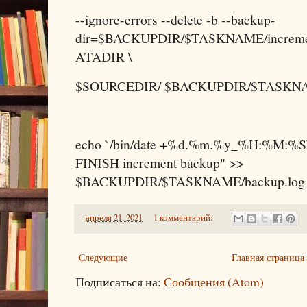
--ignore-errors --delete -b --backup-
dir=$BACKUPDIR/$TASKNAME/increm
ATADIR \
$SOURCEDIR/ $BACKUPDIR/$TASKNAME
echo `/bin/date +%d.%m.%y_%H:%M:%S
FINISH increment backup" >>
$BACKUPDIR/$TASKNAME/backup.log
-
апреля 21, 2021
1 комментарий:
Следующие
Главная страница
Подписаться на:
Сообщения (Atom)