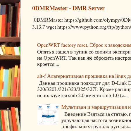
0DMRMaster - DMR Server
0DMRMaster https://github.com/olympy/0DMR
3.13.7 wget https://www.python.org/ftp/python/3
OpenWRT factory reset, Сброс к заводски
Опять я зашел в тупик со своими экспери
на OpenWRT. Так как же сбросить настро
кроется ...
alt-f Альтернативная прошивка на linux
Данная прошивка подходит для D-Link 
320/320L/321/323/325/327L Кроме расши
используется smb 2.0 вместо smb 1.0 (c...
Мультиван и маршрутизация на
Введение Взяться за статью, 
удручающая частота возникнов
профильных группах русскоя..