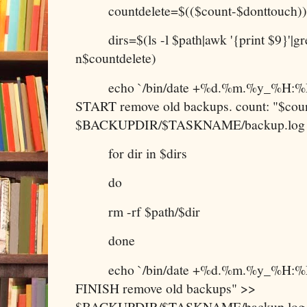
countdelete=$(($count-$donttouch))
dirs=$(ls -l $path|awk '{print $9}'|grep
n$countdelete)
echo `/bin/date +%d.%m.%y_%H:%M
START remove old backups. count: "$coun
$BACKUPDIR/$TASKNAME/backup.log
for dir in $dirs
do
rm -rf $path/$dir
done
echo `/bin/date +%d.%m.%y_%H:%M
FINISH remove old backups" >>
$BACKUPDIR/$TASKNAME/backup.log