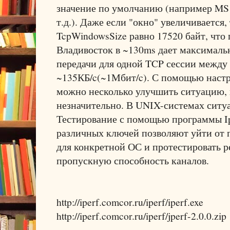
значение по умолчанию (например MS -
т.д.). Даже если "окно" увеличивается,
TcpWindowsSize равно 17520 байт, что
Владивосток в ~130ms дает максималь
передачи для одной TCP сессии межд
~135КБ/c(~1Мбит/c). С помощью настр
можно несколько улучшить ситуацию, 
незначительно. В UNIX-системах ситу
Тестирование с помощью программы Ip
различных ключей позволяют уйти от
для конкретной ОС и протестировать 
пропускную способность каналов.
http://iperf.comcor.ru/iperf/iperf.exe
http://iperf.comcor.ru/iperf/jperf-2.0.0.zip