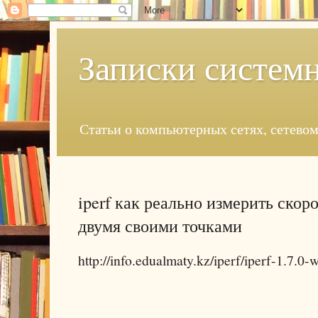
Записки систем
Статьи о компьютерных сетях, сетево
iperf как реально измерить скор
двумя своими точками
http://info.edualmaty.kz/iperf/iperf-1.7.0-