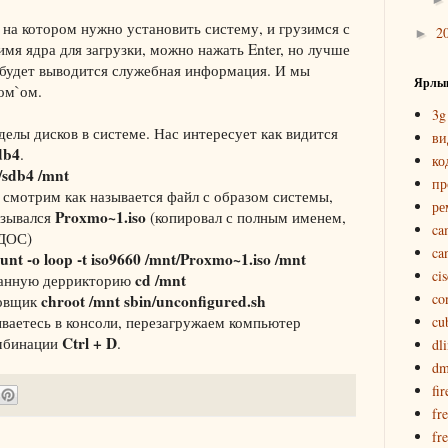
на котором нужно установить систему, и грузимся с
2
►
имя ядра для загрузки, можно нажать Enter, но лучше
н будет выводится служебная информация. И мы
Ярлы
ом`ом.
3g
делы дисков в системе. Нас интересует как видится
ви
db4
.
ко
/sdb4 /mnt
пр
 смотрим как называется файл с образом системы,
ре
Proxmo~1.iso
азывался
(копировал с полным именем,
ca
 ДОС)
ca
nt -o loop -t iso9660 /mnt/Proxmo~1.iso /mnt
ci
cd /mnt
ванную деррикторию
co
chroot /mnt sbin/unconfigured.sh
новщик
ваетесь в консоли, перезагружаем компьютер
cu
Ctrl + D
омбинации
.
dl
dm
fir
fr
fr