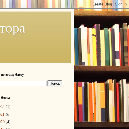
тора
 по этому блогу
 блога
025
(1)
021
(6)
020
(4)