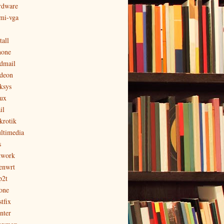
rdware
mi-vga
tall
hone
edmail
ideon
nksys
nux
il
krotik
ltimedia
s
twork
enwrt
p2t
one
tfix
nter