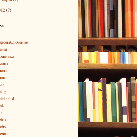
012
(7)
ки
деонаблючение
динг
ошивка
монт
mera
non
sco
nfig
bieboard
ink
r
efox
eebsd
eenas