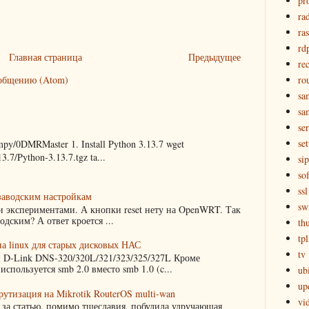
pr
ra
ra
rd
Главная страница
Предыдущее
re
ro
общению (Atom)
sa
sa
se
set
py/0DMRMaster 1. Install Python 3.13.7 wget
3.7/Python-3.13.7.tgz ta...
sip
sof
ssl
 заводским настройкам
sw
и экспериментами. А кнопки reset нету на OpenWRT. Так
одским? А ответ кроется ...
th
tpl
на linux для старых дисковых НАС
tv
 D-Link DNS-320/320L/321/323/325/327L Кроме
пользуется smb 2.0 вместо smb 1.0 (c...
ubi
up
утизация на Mikrotik RouterOS multi-wan
vi
за статью, помимо тщеславия, побудила удручающая