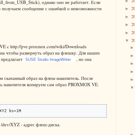
2
►
tall_from_USB_Stick), однако оно не работает. Если
то получаем сообщение с ошибкой о невозможности
2
►
2
►
2
►
2
►
2
▼
 c http://pve.proxmox.com/wiki/Downloads
жна чтобы развернуть образ на флешку. Для наших
и предлагает
, но она
SUSE Studio ImageWriter
м скачанный образ на флеш-накопитель. После
нь накопителя копируем сам образ
PROXMOX VE.
XYZ bs=1M
, /dev/XYZ - адрес флеш-диска.