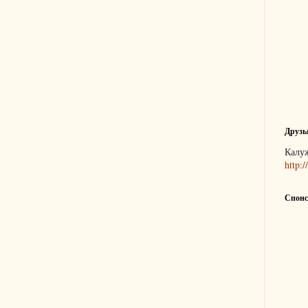
Друзь
Калу
http:/
Спонс