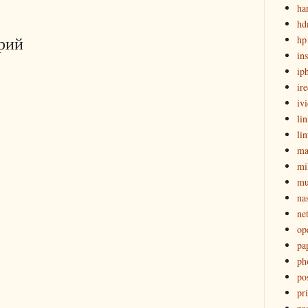
ha
hd
рий
hp
ins
ip
ir
iv
li
li
ma
mi
mu
na
ne
op
pa
ph
pos
pri