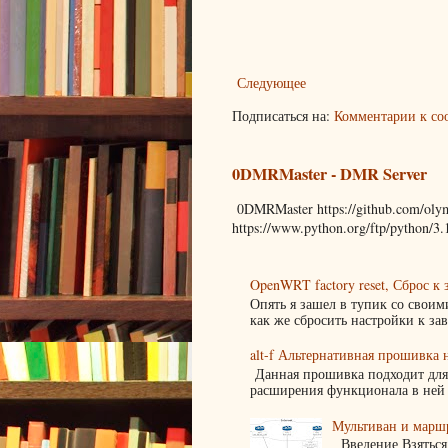
Следующее
Подписаться на:
Комментарии к со
0DMRMaster - DMR Server
0DMRMaster https://github.com/olym
https://www.python.org/ftp/python/3.1
OpenWRT factory reset, Сброс к
Опять я зашел в тупик со своим
как же сбросить настройки к зав
alt-f Альтернативная прошивка 
Данная прошивка подходит для
расширения функционала в ней ис
Мультиван и маршр
Введение Взяться 