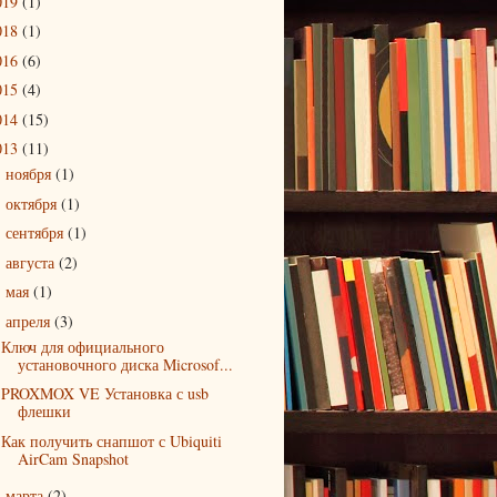
019
(1)
018
(1)
016
(6)
015
(4)
014
(15)
013
(11)
ноября
(1)
►
октября
(1)
►
сентября
(1)
►
августа
(2)
►
мая
(1)
►
апреля
(3)
▼
Ключ для официального
установочного диска Microsof...
PROXMOX VE Установка с usb
флешки
Как получить снапшот с Ubiquiti
AirCam Snapshot
марта
(2)
►