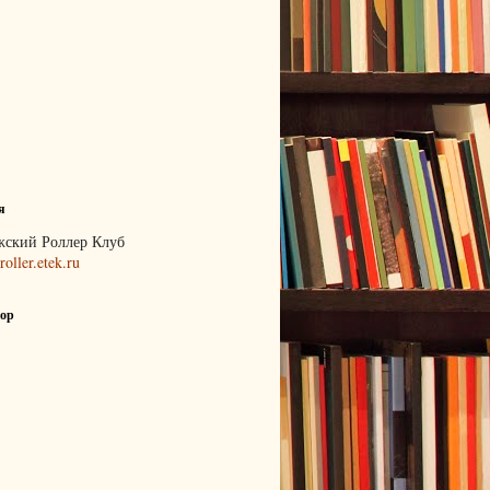
я
жский Роллер Клуб
/roller.etek.ru
ор