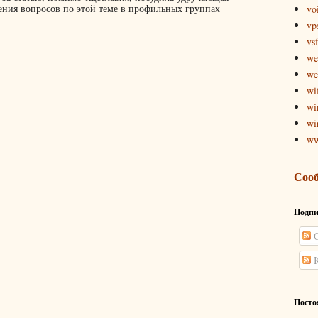
ения вопросов по этой теме в профильных группах
vo
vp
vs
we
we
wif
wi
wi
w
Соо
Подпи
С
К
Посто