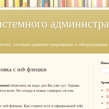
истемного администра
сетях, сетевом администрировании и оборудовании
Поиск
вка с usb флешки
Архив
объяснять не надо, раз Вы уже тут. Однако
onment
2
ится всем. Но откуда в новых серверах cd-rom
►
2
►
2
►
с usb-флешки. Как ставить есть в официальной wiki