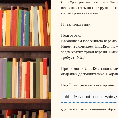
(
http://pve.proxmox.com/wiki/Ins
все выполнять по инструкции, 
смонтировать cd-rom.
И так приступим.
Подготовка.
Выкачиваем последнюю версию VE
Ищем и скачиваем UltraISO, ну
задач хватит триал-версии. Вик
требует .NET
При помощи UltraISO записывае
операции дополнительно в коре
Под Linux делается все проще:
dd if=pve-cd.iso of=/dev/
где pve-cd.iso - скачанный образ